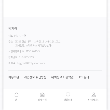
빅기어
대표이사.
김규환
주소.
58326 전남 나주시 교육길 13 d4동 1층 103호
(빛가람동, 스마트파크 지식산업센터)
사업자등록번호.
815-15-02345
전화번호.
010-5765-3767
이메일.
biggear10000@naver.com
이용약관
개인정보 취급방침
위치정보 이용약관
1:1 문의
홈
업체검색
관심업체
마이페이지