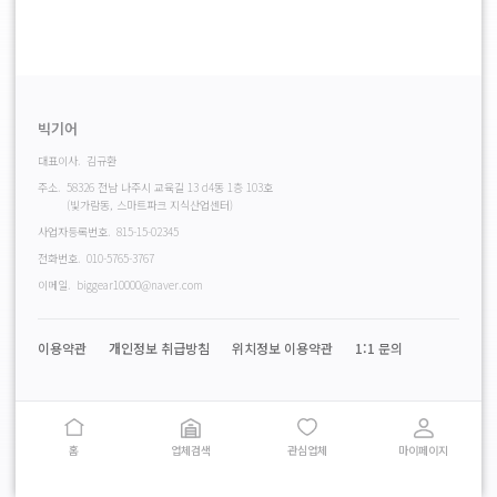
빅기어
대표이사.
김규환
주소.
58326 전남 나주시 교육길 13 d4동 1층 103호
(빛가람동, 스마트파크 지식산업센터)
사업자등록번호.
815-15-02345
전화번호.
010-5765-3767
이메일.
biggear10000@naver.com
이용약관
개인정보 취급방침
위치정보 이용약관
1:1 문의
홈
업체검색
관심업체
마이페이지