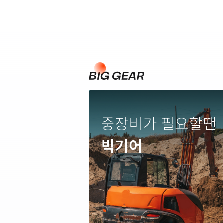
중장비가 필요할땐
빅기어