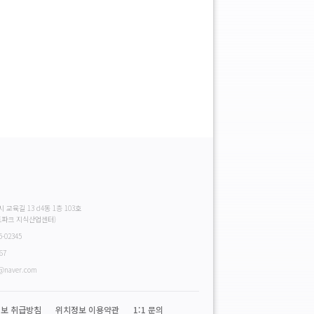
시 교육길 13 d4동 1층 103호
트파크 지식산업센터)
5-02345
67
0@naver.com
보 취급방침
위치정보 이용약관
1:1 문의