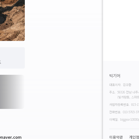
드
드
빅기어
대표이사.
김규환
주소.
58326 전남 나주
(빛가람동, 스마
사업자등록번호.
815-1
전화번호.
010-5765-37
이메일.
biggear1000
@naver.com
이용약관
개인정