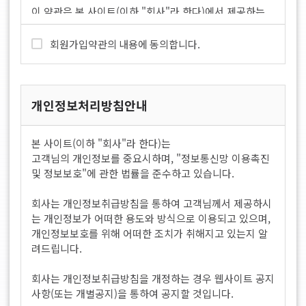
이 약관은 본 사이트(이하 "회사"라 한다)에서 제공하는
모든 서비스(이하 "서비스"라 한다)의 이용조건 및 절차에
관한 사항을 규정함을 목적으로 합니다.
회원가입약관의 내용에 동의합니다.
제2조(정의)
이 약관에서 사용하는 용어의 정의는 다음 각 호와 같습니
개인정보처리방침안내
다.
1. 이용자 : 본 약관에 따라 회사가 제공하는 서비스를 받
본 사이트(이하 "회사"라 한다)는
는 자
고객님의 개인정보를 중요시하며, "정보통신망 이용촉진
2. 이용계약 : 서비스 이용과 관련하여 회사와 이용자간에
및 정보보호"에 관한 법률을 준수하고 있습니다.
체결하는 계약
3. 가입 : 회사가 제공하는 신청서 양식에 해당 정보를 기
회사는 개인정보취급방침을 통하여 고객님께서 제공하시
입하고, 본 약관에 동의하여 서비스 이용계약을 완료시키
는 개인정보가 어떠한 용도와 방식으로 이용되고 있으며,
는 행위
개인정보보호를 위해 어떠한 조치가 취해지고 있는지 알
4. 회원 : 당 사이트에 회원가입에 필요한 개인정보를 제공
려드립니다.
하여 회원 등록을 한 자
5. 이용자번호(ID) : 회원 식별과 회원의 서비스 이용을 위
회사는 개인정보취급방침을 개정하는 경우 웹사이트 공지
하여 이용자가 선정하고 회사가 승인하는 영문자와 숫자
사항(또는 개별공지)을 통하여 공지할 것입니다.
의 조합(하나의 주민등록번호에 하나의 ID만 발급 가능