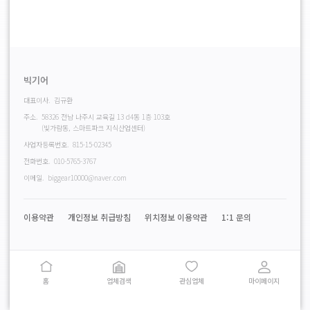
빅기어
대표이사.
김규환
주소.
58326 전남 나주시 교육길 13 d4동 1층 103호
(빛가람동, 스마트파크 지식산업센터)
사업자등록번호.
815-15-02345
전화번호.
010-5765-3767
이메일.
biggear10000@naver.com
이용약관
개인정보 취급방침
위치정보 이용약관
1:1 문의
홈
업체검색
관심업체
마이페이지